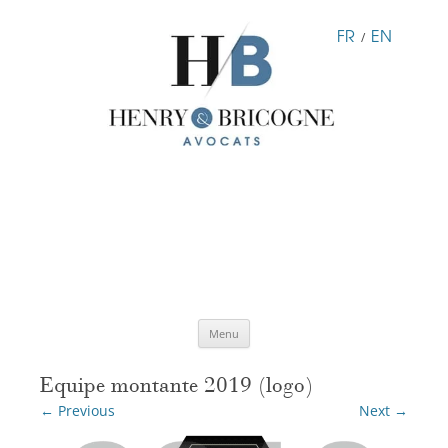
FR
EN
/
Skip
Menu
to
content
Equipe montante 2019 (logo)
← Previous
Next →