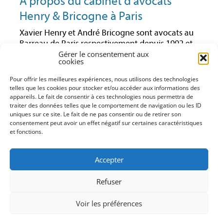
À propos du cabinet d’avocats
Henry & Bricogne à Paris
Xavier Henry et André Bricogne sont avocats au
Barreau de Paris respectivement depuis 1992 et
1997. Ils ont toujours exercé leur activité en droit
Gérer le consentement aux
cookies
des affaires et notamment en droit économique.
Ayant travaillé ensemble pendant plusieurs
Pour offrir les meilleures expériences, nous utilisons des technologies
années au sein du même cabinet, ils ont décidé
telles que les cookies pour stocker et/ou accéder aux informations des
de poursuivre leur activité en créant leur propre
appareils. Le fait de consentir à ces technologies nous permettra de
traiter des données telles que le comportement de navigation ou les ID
structure en droit des affaires (conseil,
uniques sur ce site. Le fait de ne pas consentir ou de retirer son
contentieux, formation). Cette structure leur
consentement peut avoir un effet négatif sur certaines caractéristiques
permet d’entretenir avec leurs clients une
et fonctions.
relation étroite et directe pour leur offrir un
service adapté à leurs demandes et besoins dans
Accepter
des domaines qu’ils maîtrisent parfaitement.
Xavier Henry et André Bricogne sont tous les
Refuser
deux membres de l’AFEC (Association Française
d’Etude de la Concurrence).
Voir les préférences