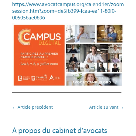
https://www.avocatcampus.org/calendrier/zoom
session.htm?zoom=de5fb399-fcaa-ea11-80f0-
005056ae0696
________________________________________
___________________________
Navigation
←
Article précédent
Article suivant
→
des
articles
À propos du cabinet d’avocats