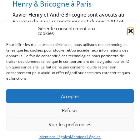
Henry & Bricogne à Paris
Xavier Henry et André Bricogne sont avocats au
Barreau de Paris respectivement depuis 1992 et
1997. Ils ont toujours exercé leur activité en droit
Gérer le consentement aux
cookies
des affaires et notamment en droit économique.
Ayant travaillé ensemble pendant plusieurs
Pour offrir les meilleures expériences, nous utilisons des technologies
années au sein du même cabinet, ils ont décidé
telles que les cookies pour stocker et/ou accéder aux informations des
de poursuivre leur activité en créant leur propre
appareils. Le fait de consentir à ces technologies nous permettra de
traiter des données telles que le comportement de navigation ou les ID
structure en droit des affaires (conseil,
uniques sur ce site. Le fait de ne pas consentir ou de retirer son
contentieux, formation). Cette structure leur
consentement peut avoir un effet négatif sur certaines caractéristiques
permet d’entretenir avec leurs clients une
et fonctions.
relation étroite et directe pour leur offrir un
service adapté à leurs demandes et besoins dans
Accepter
des domaines qu’ils maîtrisent parfaitement.
Xavier Henry et André Bricogne sont tous les
Refuser
deux membres de l’AFEC (Association Française
d’Etude de la Concurrence).
Voir les préférences
Mentions Légales
Mentions Légales
Mentions Légales