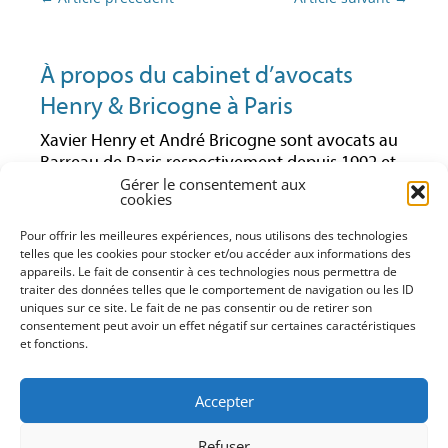
des
articles
À propos du cabinet d’avocats
Henry & Bricogne à Paris
Xavier Henry et André Bricogne sont avocats au
Barreau de Paris respectivement depuis 1992 et
1997. Ils ont toujours exercé leur activité en droit
Gérer le consentement aux
cookies
des affaires et notamment en droit économique.
Ayant travaillé ensemble pendant plusieurs
Pour offrir les meilleures expériences, nous utilisons des technologies
années au sein du même cabinet, ils ont décidé
telles que les cookies pour stocker et/ou accéder aux informations des
de poursuivre leur activité en créant leur propre
appareils. Le fait de consentir à ces technologies nous permettra de
traiter des données telles que le comportement de navigation ou les ID
structure en droit des affaires (conseil,
uniques sur ce site. Le fait de ne pas consentir ou de retirer son
contentieux, formation). Cette structure leur
consentement peut avoir un effet négatif sur certaines caractéristiques
permet d’entretenir avec leurs clients une
et fonctions.
relation étroite et directe pour leur offrir un
service adapté à leurs demandes et besoins dans
Accepter
des domaines qu’ils maîtrisent parfaitement.
Xavier Henry et André Bricogne sont tous les
Refuser