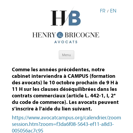
FR
EN
/
Aller
Menu
au
contenu
Comme les années précédentes, notre
cabinet interviendra à CAMPUS (formation
des avocats) le 10 octobre prochain de 9 H à
11 H sur les clauses déséquilibrées dans les
contrats commerciaux (article L. 442-1, I, 2°
du code de commerce). Les avocats peuvent
s’inscrire à l’aide du lien suivant.
https://www.avocatcampus.org/calendrier/zoom
session.htm?zoom=f3da6f08-5643-ef11-a8d3-
005056ac7c95