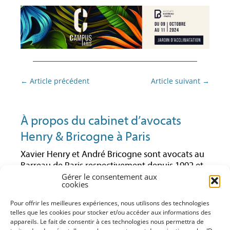
Navigation
←
Article précédent
Article suivant
→
des
articles
À propos du cabinet d’avocats
Henry & Bricogne à Paris
Xavier Henry et André Bricogne sont avocats au
Barreau de Paris respectivement depuis 1992 et
Gérer le consentement aux
1997. Ils ont toujours exercé leur activité en droit
cookies
des affaires et notamment en droit économique.
Ayant travaillé ensemble pendant plusieurs
Pour offrir les meilleures expériences, nous utilisons des technologies
années au sein du même cabinet, ils ont décidé
telles que les cookies pour stocker et/ou accéder aux informations des
de poursuivre leur activité en créant leur propre
appareils. Le fait de consentir à ces technologies nous permettra de